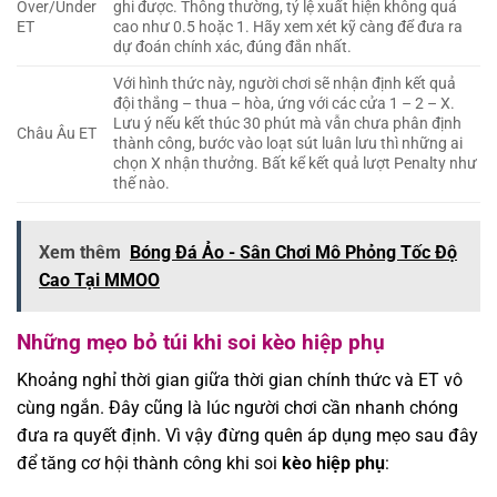
Over/Under
ghi được. Thông thường, tỷ lệ xuất hiện không quá
ET
cao như 0.5 hoặc 1. Hãy xem xét kỹ càng để đưa ra
dự đoán chính xác, đúng đắn nhất.
Với hình thức này, người chơi sẽ nhận định kết quả
đội thắng – thua – hòa, ứng với các cửa 1 – 2 – X.
Lưu ý nếu kết thúc 30 phút mà vẫn chưa phân định
Châu Âu ET
thành công, bước vào loạt sút luân lưu thì những ai
chọn X nhận thưởng. Bất kể kết quả lượt Penalty như
thế nào.
Xem thêm
Bóng Đá Ảo - Sân Chơi Mô Phỏng Tốc Độ
Cao Tại MMOO
Những mẹo bỏ túi khi soi kèo hiệp phụ
Khoảng nghỉ thời gian giữa thời gian chính thức và ET vô
cùng ngắn. Đây cũng là lúc người chơi cần nhanh chóng
đưa ra quyết định. Vì vậy đừng quên áp dụng mẹo sau đây
để tăng cơ hội thành công khi soi
kèo hiệp phụ
: