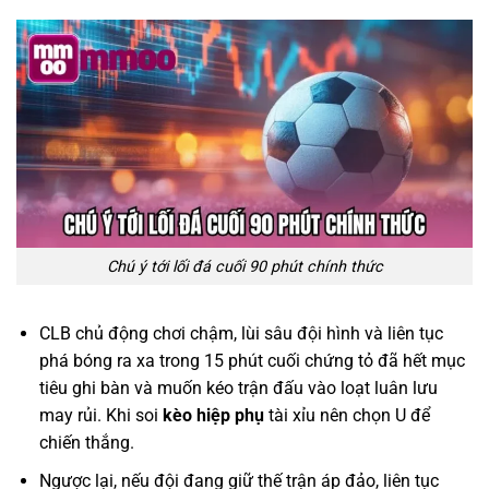
Chú ý tới lối đá cuối 90 phút chính thức
CLB chủ động chơi chậm, lùi sâu đội hình và liên tục
phá bóng ra xa trong 15 phút cuối chứng tỏ đã hết mục
tiêu ghi bàn và muốn kéo trận đấu vào loạt luân lưu
may rủi. Khi soi
kèo hiệp phụ
tài xỉu nên chọn U để
chiến thắng.
Ngược lại, nếu đội đang giữ thế trận áp đảo, liên tục