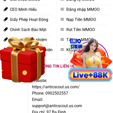
CEO Minh Hiếu
Đăng nhập MMOO
Giấy Phép Hoạt Động
Nạp Tiền MMOO
Chính Sách Bảo Mật
Rút Tiền MMOO
Miễn trừ trách nhiệm
Tải app MMOO
Điều khoản và điều kiện
Khuyến mãi MMOO
THÔNG TIN LIÊN HỆ
Website:
https://anticscout.us.com/
Phone: 0902502557
Email:
support@anticscout.us.com
Địa chỉ: 97 Ba Đình,