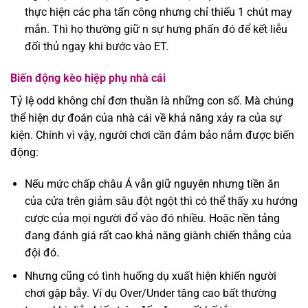
thực hiện các pha tấn công nhưng chỉ thiếu 1 chút may
mắn. Thì họ thường giữ n sự hưng phấn đó để kết liễu
đối thủ ngay khi bước vào ET.
Biến động kèo hiệp phụ nhà cái
Tỷ lệ odd không chỉ đơn thuần là những con số. Mà chúng
thể hiện dự đoán của nhà cái về khả năng xảy ra của sự
kiện. Chính vì vậy, người chơi cần đảm bảo nắm được biến
động:
Nếu mức chấp châu Á vẫn giữ nguyên nhưng tiền ăn
của cửa trên giảm sâu đột ngột thì có thể thấy xu hướng
cược của mọi người đổ vào đó nhiều. Hoặc nền tảng
đang đánh giá rất cao khả năng giành chiến thắng của
đội đó.
Nhưng cũng có tình huống dụ xuất hiện khiến người
chơi gặp bẫy. Ví dụ Over/Under tăng cao bất thường